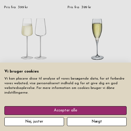
Pris fra
399 kr
Pris fra
399 kr
Proseccoglas LSA Bar Culture
Champagneglas Bormioli
Vi bruger cookies
2-pak
Rocco Premium N3 6-pak
Vi kan placere disse til analyse af vores besøgende data, for at forbedre
Pris fra
899 kr
Pris fra
699 kr
vores websted, vise personaliseret indhold og for at give dig en god
webstedsoplevelse. For mere information om cookies bruger vi åbne
indstillingerne.
Accepter alle
Nej, juster
Nægt