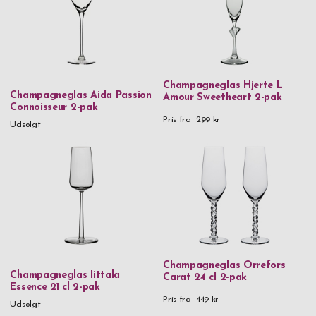
champagneglas er lange og smalle. Uanset anledning og
selskab, bliver det altid sjovere med indgraveret
Materiale
champagneglas, når der skal skåles! Købe champagneglas med
Glas
indgravering på nettet i dag, fri fragt og hurtig levering!
Håndlavet glas
Champagneglas Hjerte L
Krystalglas
Champagneglas Aida Passion
Amour Sweetheart 2-pak
Connoisseur 2-pak
Mundblæst glas
Pris fra
299 kr
Udsolgt
Pris
0 kr
-
999,99 kr
1.000 kr
-
1.999,99 kr
2.000 kr
and above
Champagneglas Orrefors
Champagneglas Iittala
Carat 24 cl 2-pak
Essence 21 cl 2-pak
Pris fra
449 kr
Udsolgt