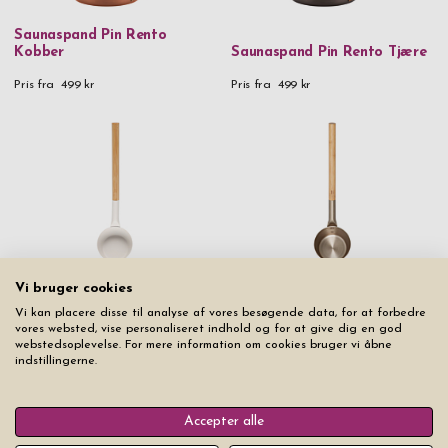
Saunaspand Pin Rento
Kobber
Saunaspand Pin Rento Tjære
Pris fra
499 kr
Pris fra
499 kr
Vi bruger cookies
Saunaøse Rento Champagne
Saunaøse Rento Hvid
Vi kan placere disse til analyse af vores besøgende data, for at forbedre
Pris fra
249 kr
vores websted, vise personaliseret indhold og for at give dig en god
Udsolgt
webstedsoplevelse. For mere information om cookies bruger vi åbne
indstillingerne.
Accepter alle