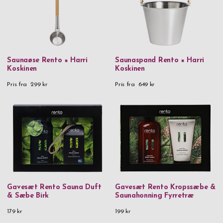
600 kr
and above
Vi tilbyder altid fri fragt og hurtig levering. Bestil allerede i dag!
Saunaøse Rento × Harri
Saunaspand Rento × Harri
Koskinen
Koskinen
Pris fra
299 kr
Pris fra
649 kr
Gavesæt Rento Sauna Duft
Gavesæt Rento Kropssæbe &
& Sæbe Birk
Saunahonning Fyrretræ
179 kr
199 kr