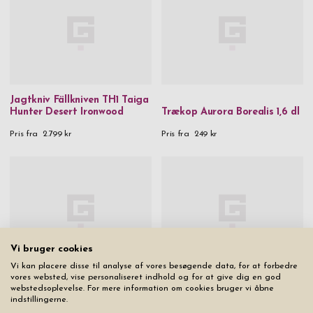
Jagtkniv Fällkniven TH1 Taiga
Hunter Desert Ironwood
Trækop Aurora Borealis 1,6 dl
Pris fra
2.799 kr
Pris fra
249 kr
Vi bruger cookies
Vi kan placere disse til analyse af vores besøgende data, for at forbedre
vores websted, vise personaliseret indhold og for at give dig en god
Madkasse Vildmark Rustfrit
webstedsoplevelse. For mere information om cookies bruger vi åbne
Lommelærke Tree Of Life
Stål 1,2 Liter
indstillingerne.
Pris fra
599 kr
Pris fra
349 kr