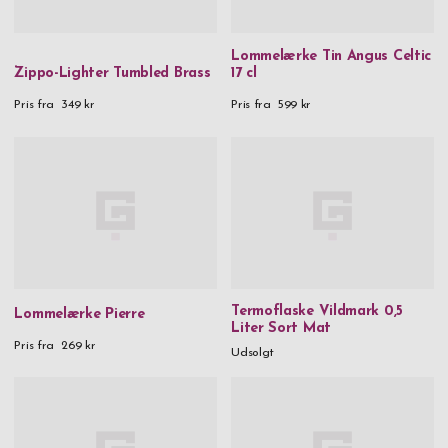
Lommelærke Tin Angus Celtic
Zippo-Lighter Tumbled Brass
17 cl
Pris fra
349 kr
Pris fra
599 kr
Termoflaske Vildmark 0,5
Lommelærke Pierre
Liter Sort Mat
Pris fra
269 kr
Udsolgt
Fortsæt med at handle
Min konto