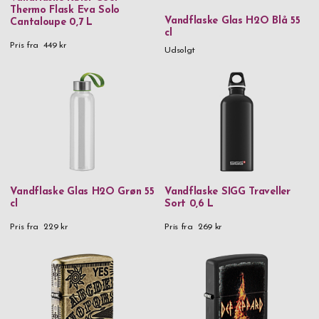
Thermo Flask Eva Solo
2.000 kr
-
2.999,99 kr
Vandflaske Glas H2O Blå 55
Cantaloupe 0,7 L
cl
3.000 kr
-
3.999,99 kr
Pris fra
449 kr
Udsolgt
5.000 kr
and above
Vandflaske Glas H2O Grøn 55
Vandflaske SIGG Traveller
cl
Sort 0,6 L
Pris fra
229 kr
Pris fra
269 kr