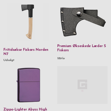
Premium Økseskede Læder S
Fritidsøkse Fiskars Norden
Fiskars
N7
189 kr
Udsolgt
Zippo-Lighter Abyss High