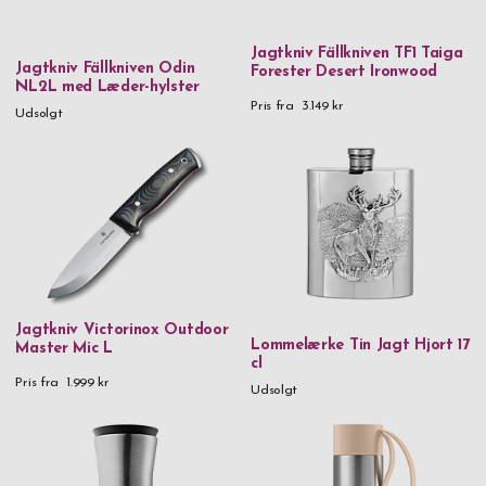
Fox
Jagtkniv Fällkniven TF1 Taiga
Jagtkniv Fällkniven Odin
Fällkniven
Forester Desert Ironwood
NL2L med Læder-hylster
GP
Pris fra
3.149 kr
Udsolgt
H2O
Maku
SIGG
Thermos
Troika
Victorinox
Jagtkniv Victorinox Outdoor
Lommelærke Tin Jagt Hjort 17
Master Mic L
cl
Vildmark
Pris fra
1.999 kr
Udsolgt
Zippo
Materiale