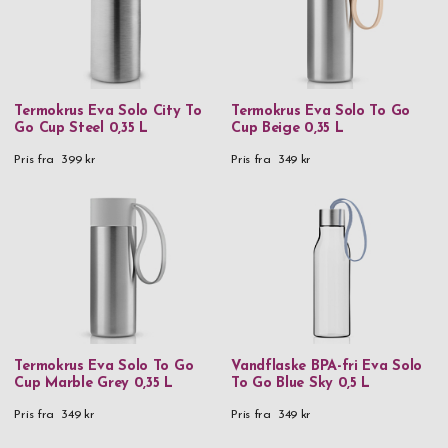
90% genanvendt rustfrit stål & kunststof
90% genanvendt rustfrit stål, silikone & kunststof
925 Sterling sølv
Termokrus Eva Solo City To
Termokrus Eva Solo To Go
Aluminium
Go Cup Steel 0,35 L
Cup Beige 0,35 L
Aluminium & rustfrit stål
Pris fra
399 kr
Pris fra
349 kr
BPA-fri plast
FiberComp-fiberglass reinforced polyamide & carbon steel
FSC-certificeret hickorytræ, kulstofstål & fibercomp
Glas
Hård plast & metal
Læder
Termokrus Eva Solo To Go
Vandflaske BPA-fri Eva Solo
Cup Marble Grey 0,35 L
To Go Blue Sky 0,5 L
Metal
Pris fra
349 kr
Pris fra
349 kr
Messing