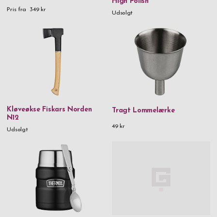
High Polish
Pris fra
349 kr
Udsolgt
Kløveøkse Fiskars Norden
Tragt Lommelærke
N12
49 kr
Udsolgt