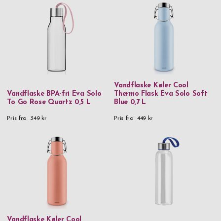
Messing & Tin
Rustfrit stål
Rustfrit stål & silikone
Rustfrit stål Lam. CoS HRC 60
Rustfrit stål Lam. VG10W HRC 59
Vandflaske Køler Cool
Rustfrit stål & PVD
Vandflaske BPA-fri Eva Solo
Thermo Flask Eva Solo Soft
To Go Rose Quartz 0,5 L
Blue 0,7 L
Rustfrit stål & træ
Pris fra
349 kr
Pris fra
449 kr
Tin
Træ
Vegansk læder & rustfrit stål
Pris
0 kr
-
999,99 kr
1.000 kr
-
1.999,99 kr
Vandflaske Køler Cool