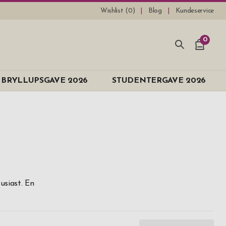
Wishlist (
0
)
Blog
Kundeservice
0
BRYLLUPSGAVE 2026
STUDENTERGAVE 2026
 træ
usiast. En
 kr
 above