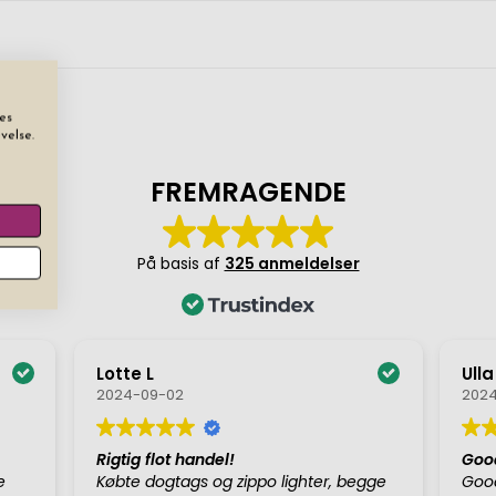
es
velse.