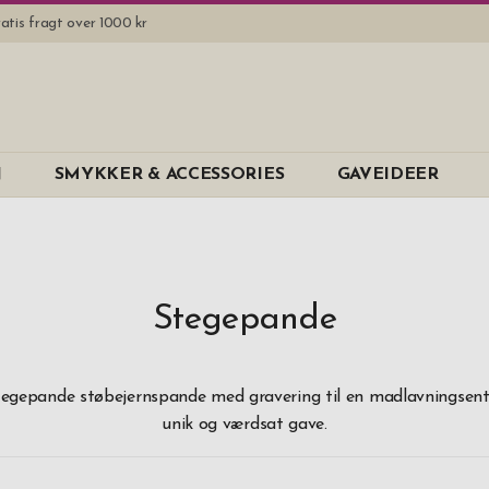
atis fragt over 1000 kr
Mærke
N
SMYKKER & ACCESSORIES
GAVEIDEER
Fiskars
Mustang
Materiale
Stegepande
Støbejern &
Pris
egepande støbejernspande med gravering til en madlavningsent
unik og værdsat gave.
0 kr
-
999,99
1.000 kr
and