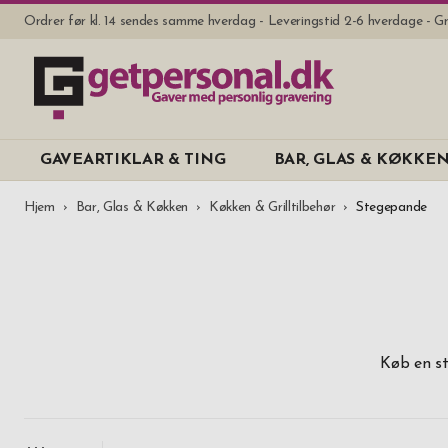
Ordrer før kl. 14 sendes samme hverdag - Leveringstid 2-6 hverdage - Gr
GAVEARTIKLAR & TING
BAR, GLAS & KØKKE
Hjem
Bar, Glas & Køkken
Køkken & Grilltilbehør
Stegepande
Køb en st