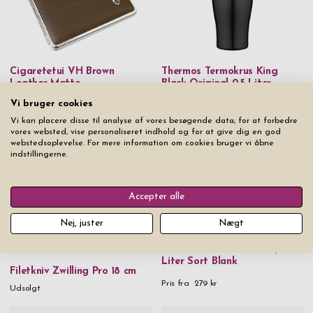
Cigaretetui VH Brown
Thermos Termokrus King
Leather Matte
Black Original 0,5 Liter
Vi bruger cookies
Pris fra
299 kr
Pris fra
349 kr
Vi kan placere disse til analyse af vores besøgende data, for at forbedre
vores websted, vise personaliseret indhold og for at give dig en god
webstedsoplevelse. For mere information om cookies bruger vi åbne
indstillingerne.
Accepter alle
Nej, juster
Nægt
Termoflaske Vildmark 0,5
Liter Sort Blank
Filetkniv Zwilling Pro 18 cm
Pris fra
279 kr
Udsolgt