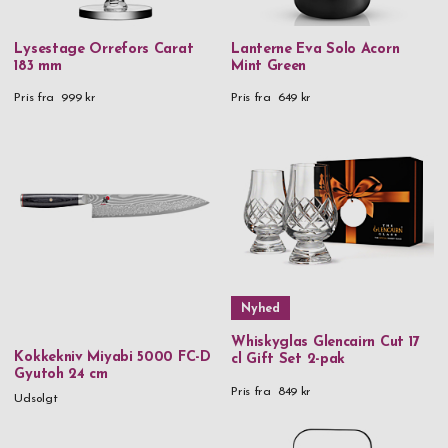
Glencairn
GP
Lysestage Orrefors Carat
Lanterne Eva Solo Acorn
183 mm
Mint Green
GP Design
Pris fra
999 kr
Pris fra
649 kr
Iittala
Laguiole
LSA
Miyabi
Nachtmann
Orrefors
Nyhed
Rento
Whiskyglas Glencairn Cut 17
Saphir
Kokkekniv Miyabi 5000 FC-D
cl Gift Set 2-pak
Gyutoh 24 cm
Spiegelau
Pris fra
849 kr
Udsolgt
Stackers