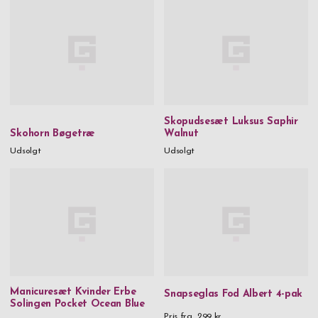
Skopudsesæt Luksus Saphir
Skohorn Bøgetræ
Walnut
Udsolgt
Udsolgt
Manicuresæt Kvinder Erbe
Snapseglas Fod Albert 4-pak
Solingen Pocket Ocean Blue
Pris fra
299 kr