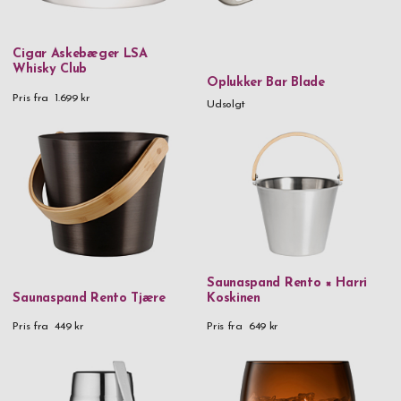
Cigar Askebæger LSA
Whisky Club
Oplukker Bar Blade
Pris fra
1.699 kr
Udsolgt
Saunaspand Rento × Harri
Saunaspand Rento Tjære
Koskinen
Pris fra
449 kr
Pris fra
649 kr