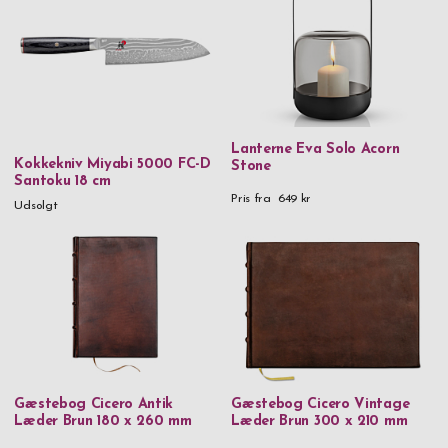
Thermos
Troika
Vezzosi
VH
Victorinox
Lanterne Eva Solo Acorn
Kokkekniv Miyabi 5000 FC-D
Stone
Santoku 18 cm
Vildmark
Pris fra
649 kr
Udsolgt
Zack
Zippo
Zwilling
Materiale
24% Lead Crystal
Gæstebog Cicero Antik
Gæstebog Cicero Vintage
90% genanvendt rustfrit stål & kunststof
Læder Brun 180 x 260 mm
Læder Brun 300 x 210 mm
925 Sterling sølv