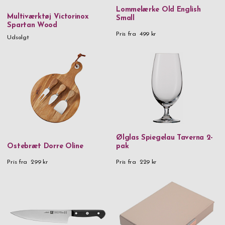
Lommelærke Old English
Læder & metal
Multiværktøj Victorinox
Small
Spartan Wood
Læder & rustfrit stål
Pris fra
499 kr
Udsolgt
Metal
Metal & krystaller
Mundblæst glas
Mundblæst glas & stål
Messing
Rustfrit stål
Ølglas Spiegelau Taverna 2-
Ostebræt Dorre Oline
pak
Rustfrit stål & birk
Pris fra
299 kr
Pris fra
229 kr
Rustfrit stål & gummi
Rustfrit stål & træ
Tin
Træ