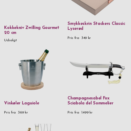
Vegansk læder
Vegansk læder & glas
Smykkeskrin Stackers Classic
Vegansk læder & stof
Kokkekniv Zwilling Gourmet
Lyserød
20 cm
Pris fra
349 kr
Udsolgt
Vinglas
Rødvinsglas
Pris
0 kr
-
999,99 kr
1.000 kr
-
1.999,99 kr
2.000 kr
-
2.999,99 kr
Champagnesabel Fox
Vinkøler Laguiole
Sciabola del Sommelier
5.000 kr
and above
Pris fra
369 kr
Pris fra
1.499 kr
Gender