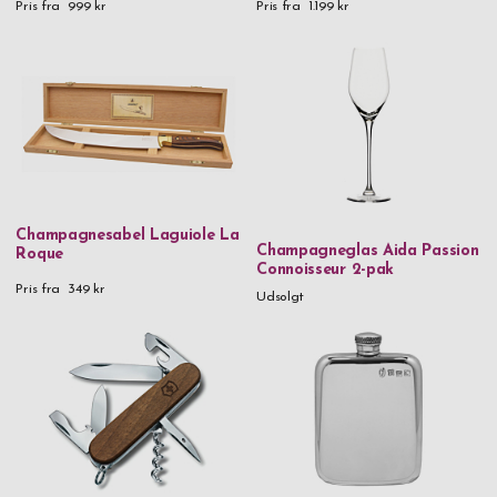
Pris fra
999 kr
Pris fra
1.199 kr
Aluminium
Aluminium & metal
Aluminium & rustfrit stål
Aluminium & træ
Blyfri krystalglas
Bøgetræ
Champagnesabel Laguiole La
Champagneglas Aida Passion
Roque
FC61-stål | Hårdhed 60-62 HRC
Connoisseur 2-pak
Pris fra
349 kr
FSC-certificeret karboniser bambus
Udsolgt
Glas
Håndlavet glas
Håndlavet glas & træ
Krystalglas
Læder