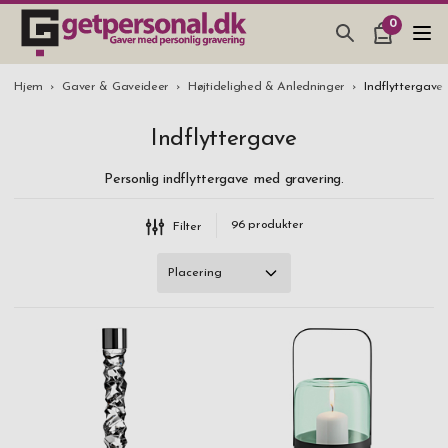
0
GAVEARTIKLAR & TING
Mærke
Hjem
Gaver & Gaveideer
Højtidelighed & Anledninger
Indflyttergave
Aida
BAR, GLAS & KØKKEN
Indflyttergave
Angelo
SMYKKER & ACCESSORIES
Personlig indflyttergave med gravering.
B Away
GAVEIDEER
Dorre
96
produkter
Filter
BRYLLUPSGAVE 2026
Dus
STUDENTERGAVE 2026
EPC
Erbe Solingen
Eva Solo
Exentri
Fox