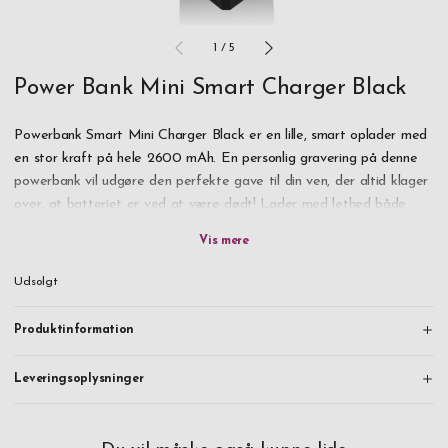
1
/
5
Power Bank Mini Smart Charger Black
Powerbank Smart Mini Charger Black er en lille, smart oplader med
en stor kraft på hele 2600 mAh. En personlig gravering på denne
powerbank vil udgøre den perfekte gave til din ven, der altid klager
over, at batteriet er ved at være dødt! Lader med lethed både
iPhone- eller Samsung-mobiltelefoner helt op.
Der medfølger naturligvis stik til Iphone 5, 6, 7, 8, X, samt Samsung
Udsolgt
og Sony m.fl. Alle vores opladere har en opladningsbeskyttelse,
hvilket både beskytter selve opladeren samt enheden, der oplades.
Produktinformation
Det er derfor helt sikkert at anvende Mini Smart Charger.
Leveringsoplysninger
Leveres i en flot gaveæske med et 3-1-kabel.