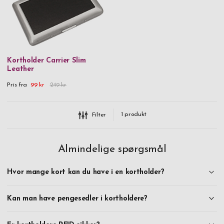
metal, skaber du samtidig et unikt produkt, som er dit og kun
dit! Købe kortholder med indgravering på nettet i dag, fri fragt
og hurtig levering!
Kortholder Carrier Slim
Leather
Pris fra
99 kr
249 kr
1
produkt
Filter
Almindelige spørgsmål
Hvor mange kort kan du have i en kortholder?
Kan man have pengesedler i kortholdere?