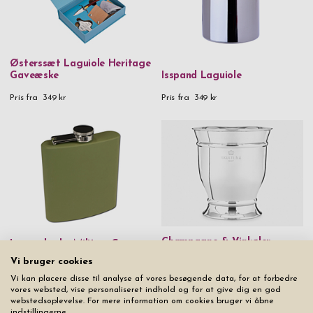
Østerssæt Laguiole Heritage
Gaveæske
Isspand Laguiole
Pris fra
349 kr
Pris fra
349 kr
Champagne & Vinkøler
Lommelærke Militær Green
Skultuna 1607 Silver Plated
Vi bruger cookies
Pris fra
239 kr
Udsolgt
Vi kan placere disse til analyse af vores besøgende data, for at forbedre
vores websted, vise personaliseret indhold og for at give dig en god
webstedsoplevelse. For mere information om cookies bruger vi åbne
indstillingerne.