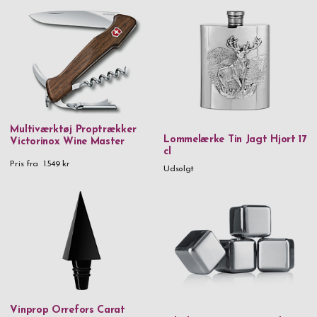
Zack
Zippo
Zwilling
Materiale
Multiværktøj Proptrækker
Glas
Lommelærke Tin Jagt Hjort 17
Victorinox Wine Master
cl
Håndlavet glas
Pris fra
1.549 kr
Udsolgt
Hård plast & metal
Metal
Messing & Tin
Rustfrit stål
Rustfrit stål & PVD
Rustfrit stål & træ
Vinprop Orrefors Carat