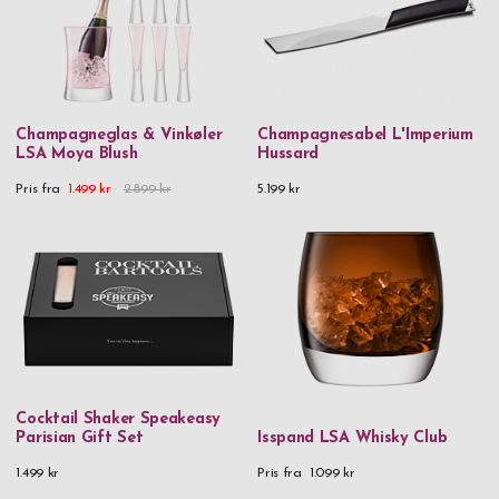
Mærke
vil blive værdsat af såvel den erfarne sommelier som
Dorre
vedkommende, der netop har fået øjnene op for vin! Køb
vintilbehør og bartilbehør allerede i dag!
EPC
Fox
Champagneglas & Vinkøler
Champagnesabel L'Imperium
GP
LSA Moya Blush
Hussard
L Imperium
Pris fra
1.499 kr
2.899 kr
5.199 kr
Laguiole
LSA
Orrefors
Skultuna 1607
Speakeasy
Spiegelau
Cocktail Shaker Speakeasy
Parisian Gift Set
Isspand LSA Whisky Club
Vacuvin
1.499 kr
Pris fra
1.099 kr
Victorinox