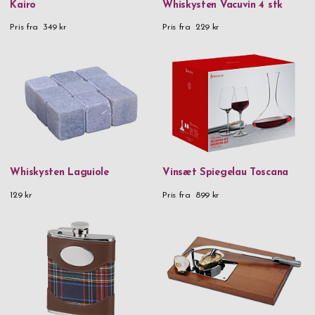
Kairo
Whiskysten Vacuvin 4 stk
Forsølvet messing & aluminium
Pris fra
349 kr
Pris fra
229 kr
Tin
Træ
Vegansk læder & rustfrit stål
Pris
0 kr
-
999,99 kr
1.000 kr
-
1.999,99 kr
Whiskysten Laguiole
Vinsæt Spiegelau Toscana
2.000 kr
-
2.999,99 kr
129 kr
Pris fra
899 kr
3.000 kr
-
3.999,99 kr
5.000 kr
and above