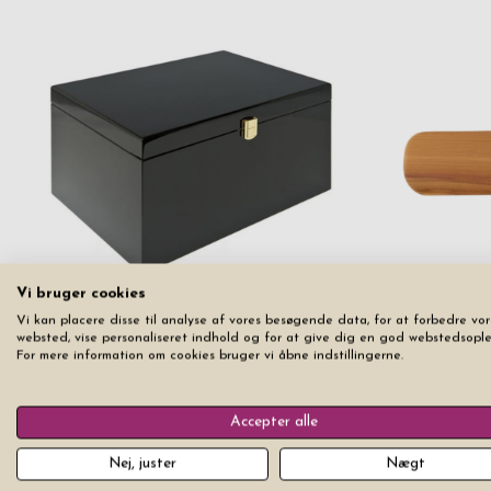
Vi bruger cookies
Skopudsesæt Distinctivo Saphir Black
Vi kan placere disse til analyse af vores besøgende data, for at forbedre vor
Skohorn Bø
websted, vise personaliseret indhold og for at give dig en god webstedsople
Pris fra
5.799 kr
For mere information om cookies bruger vi åbne indstillingerne.
Udsolgt
Accepter alle
6
produkter
Filter
Nej, juster
Nægt