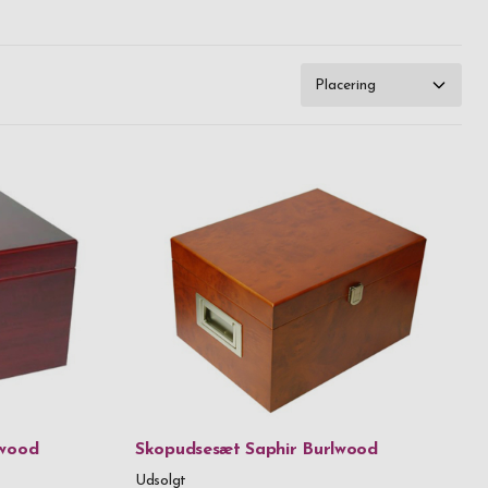
t med en
 kr
nitialer,
.999,99 kr
være vild
g!
 above
ywood
Skopudsesæt Saphir Burlwood
Udsolgt