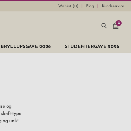
Wishlist (
0
)
Blog
Kundeservice
0
BRYLLUPSGAVE 2026
STUDENTERGAVE 2026
sse og
 skrifttype
g og unik!
ive ham en