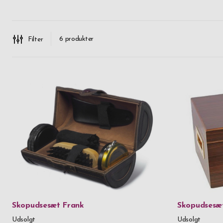
unik og
personli
monogram
6
produkter
Filter
m
Skopudsesæt Frank
Skopudsesæt
Udsolgt
Udsolgt