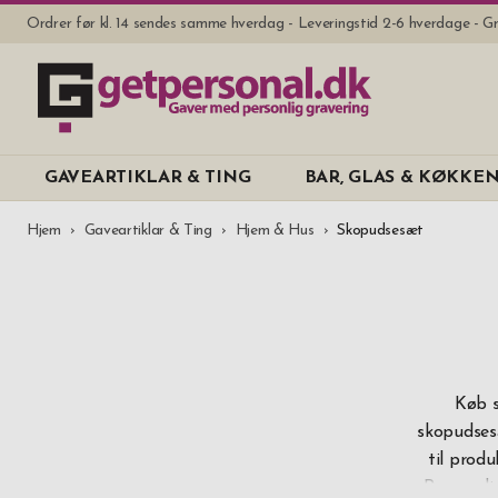
Ordrer før kl. 14 sendes samme hverdag - Leveringstid 2-6 hverdage - Gr
GAVEARTIKLAR & TING
BAR, GLAS & KØKKE
Hjem
Gaveartiklar & Ting
Hjem & Hus
Skopudsesæt
Køb s
skopudsesæ
til produ
Passer di