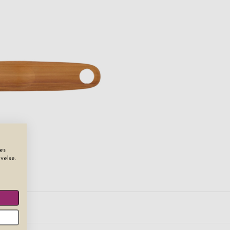
es
getræ
velse.