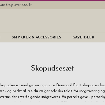
atis fragt over 1000 kr
Mærke
N
SMYKKER & ACCESSORIES
GAVEIDEER
GP
Saphir
Materiale
Skopudsesæt
Bøgetræ
PU Læder
kopudsesæt med gravering online Danmark! Flott skopudser ka
Træ
t - og bedst af alt; du vælger selv din tekst for indgravering og
kterne, der efterfølgende indgraveres. En perfekt gave - personli
Pris
n mand eller kæreste godt på sine sko? Så skal du selvfølgelig g