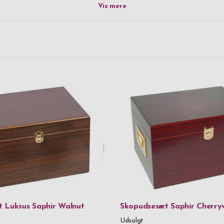
 ganske anvendelig gave - en skopudsekasse eller et skopuds sæ
0 kr
-
999,99
g graveret tekst, som du selv har valgt. Det kan f.eks. være hans i
2.000 kr
-
2
, navn eller et passende ordsprog - du ved selv, hvad han ville 
ed! Købe skopudsesæt på nettet i dag, fri fragt og hurtig leverin
5.000 kr
and
Gender
Herrer
 Luksus Saphir Walnut
Skopudsesæt Saphir Cherr
Udsolgt