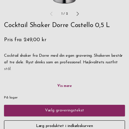
1
/
2
Cocktail Shaker Dorre Costello 0,5 L
Pris fra
249,00 kr
Cocktail shaker fra Dorre med din egen gravering. Shakeren består
af tre dele. Ryst drinks som en professionel. Højkvalitets rustfrit
stål.
Med personlig gravering bliver det en unik, værdsat og praktisk
gave til den kommende bartender.
På lager
Bestil i dag, hurtig levering.
Vælg graveringstekst
Læg produktet i indkøbskurven