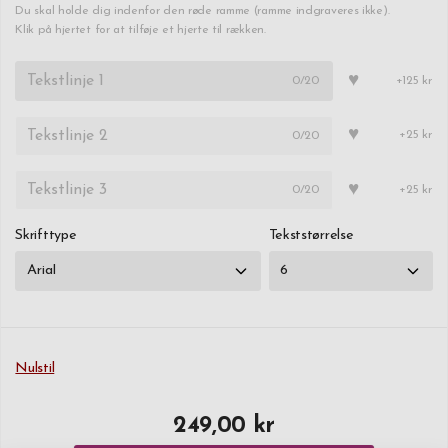
Du skal holde dig indenfor den røde ramme (ramme indgraveres ikke).
Klik på hjertet for at tilføje et hjerte til rækken.
♥
0
/20
+125 kr
♥
0
/20
+25 kr
♥
0
/20
+25 kr
Skrifttype
Tekststørrelse
Nulstil
249,00 kr