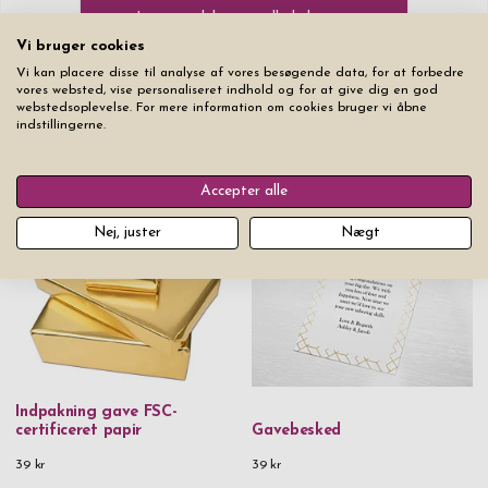
Læg produktet i indkøbskurven
Vi bruger cookies
Vi kan placere disse til analyse af vores besøgende data, for at forbedre
vores websted, vise personaliseret indhold og for at give dig en god
webstedsoplevelse. For mere information om cookies bruger vi åbne
indstillingerne.
Du vil måske også kunne lide
Accepter alle
Nej, juster
Nægt
Indpakning gave FSC-
certificeret papir
Gavebesked
39 kr
39 kr