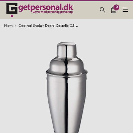
0
GAVEARTIKLAR & TING
Hjem
Cocktail Shaker Dorre Costello 0,5 L
BAR, GLAS & KØKKEN
SMYKKER & ACCESSORIES
GAVEIDEER
BRYLLUPSGAVE 2026
STUDENTERGAVE 2026