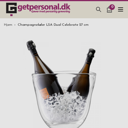
0
GAVEARTIKLAR & TING
Hjem
Champagnekøler LSA Dual Celebrate 27 cm
BAR, GLAS & KØKKEN
SMYKKER & ACCESSORIES
GAVEIDEER
BRYLLUPSGAVE 2026
STUDENTERGAVE 2026