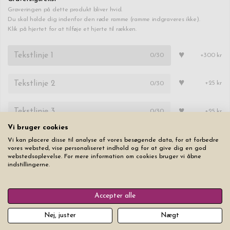
Graveringen på dette produkt bliver hvid.
Du skal holde dig indenfor den røde ramme (ramme indgraveres ikke).
Klik på hjertet for at tilføje et hjerte til rækken.
♥
0
/30
+300 kr
♥
0
/30
+25 kr
♥
0
/30
+25 kr
Vi bruger cookies
Skrifttype
Tekststørrelse
Vi kan placere disse til analyse af vores besøgende data, for at forbedre
vores websted, vise personaliseret indhold og for at give dig en god
webstedsoplevelse. For mere information om cookies bruger vi åbne
indstillingerne.
Accepter alle
Nulstil
Nej, juster
Nægt