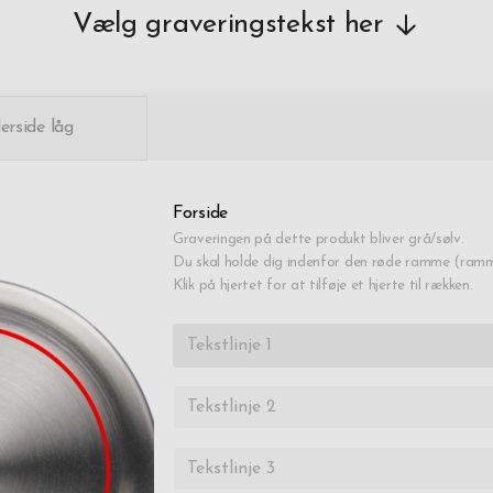
Vælg graveringstekst her
erside låg
Forside
Graveringen på dette produkt bliver grå/sølv.
Du skal holde dig indenfor den røde ramme (ramme
Klik på hjertet for at tilføje et hjerte til rækken.