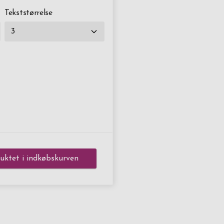
Tekststørrelse
ktet i indkøbskurven