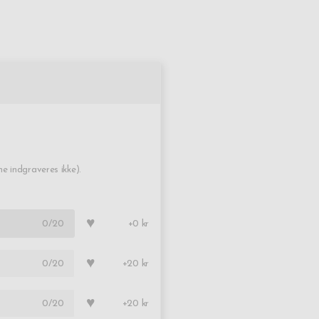
 indgraveres ikke).
♥
0
/20
+0 kr
♥
0
/20
+20 kr
♥
0
/20
+20 kr