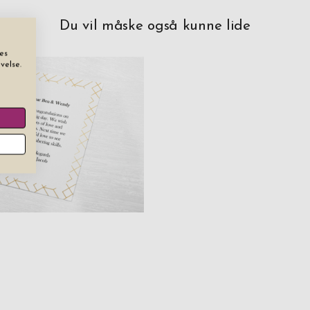
Du vil måske også kunne lide
es
velse.