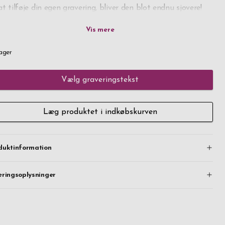
at tilføje din egen gravering, bliver den blot endnu sjovere!
tfrit stål gør dåsen holdbar, og den flotte finish holder
ket i lang tid. Uanset valg af graveringstekst, så tager det
ager
t få dage, inden du har din nye dåse i postkassen, så du kan
gt klikke på køb!
Vælg graveringstekst
Læg produktet i indkøbskurven
duktinformation
eringsoplysninger