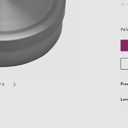
du 
Rus
loo
På l
blo
try
Pro
/
5
Lev