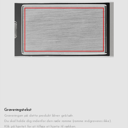
Graveringstekst
Graveringen på dette produkt bliver grå/sølv.
Du skal holde dig indenfor den røde ramme (ramme indgraveres ikke).
Klik på hjertet for at tilføje et hjerte til rækken.