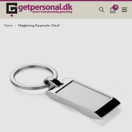
0
GAVEARTIKLAR & TING
Hjem
Nøglering Keymate Steel
BAR, GLAS & KØKKEN
SMYKKER & ACCESSORIES
GAVEIDEER
BRYLLUPSGAVE 2026
STUDENTERGAVE 2026