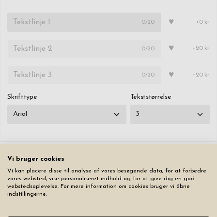
♥
0
/20
+0 kr
♥
0
/20
+20 kr
♥
0
/20
+20 kr
Skrifttype
Tekststørrelse
Vi bruger cookies
Nulstil
Vi kan placere disse til analyse af vores besøgende data, for at forbedre
vores websted, vise personaliseret indhold og for at give dig en god
webstedsoplevelse. For mere information om cookies bruger vi åbne
189,00 kr
indstillingerne.
Læg produktet i indkøbskurven