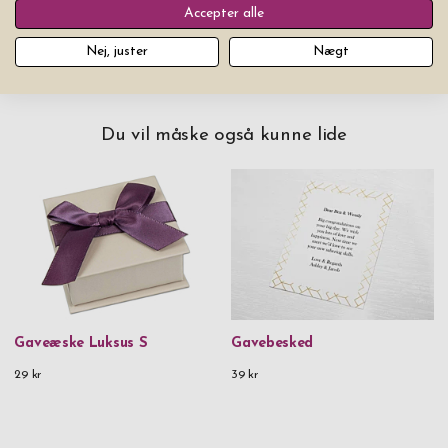
Accepter alle
Nej, juster
Nægt
Du vil måske også kunne lide
Gaveæske Luksus S
Gavebesked
29 kr
39 kr