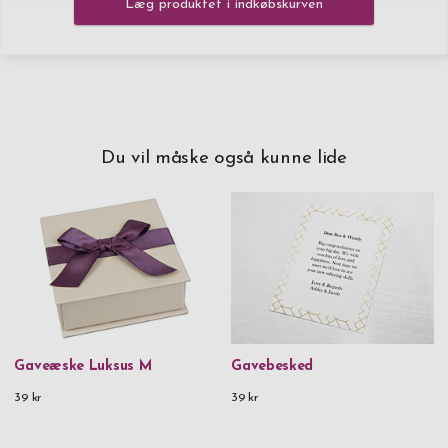
Læg produktet i indkøbskurven
Du vil måske også kunne lide
Gaveæske Luksus M
Gavebesked
39 kr
39 kr