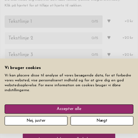
Klik på hjertet for at tilføje et hjerte til rækken.
♥
0
/15
+0 kr
♥
0
/15
+20 kr
♥
0
/15
+20 kr
Vi bruger cookies
Skrifttype
Tekststørrelse
Vi kan placere disse til analyse af vores besøgende data, for at forbedre
vores websted, vise personaliseret indhold og for at give dig en god
webstedsoplevelse. For mere information om cookies bruger vi åbne
indstillingerne.
Accepter alle
Nulstil alle faner
Nej, juster
Nægt
649,00 kr