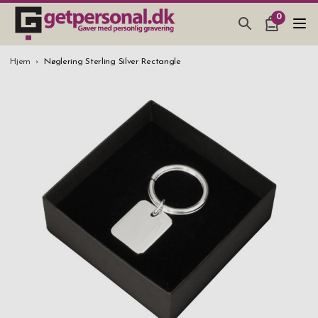
0
GAVEARTIKLAR & TING
Hjem
Nøglering Sterling Silver Rectangle
BAR, GLAS & KØKKEN
SMYKKER & ACCESSORIES
GAVEIDEER
BRYLLUPSGAVE 2026
STUDENTERGAVE 2026