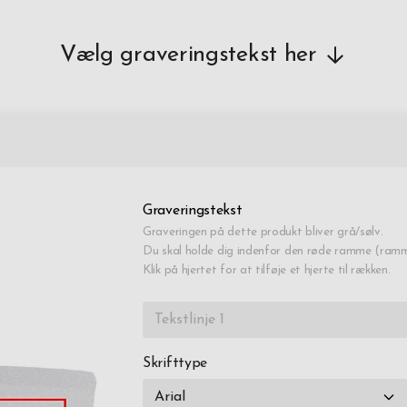
vær
Vælg graveringstekst her
Graveringstekst
Graveringen på dette produkt bliver grå/sølv.
Du skal holde dig indenfor den røde ramme (ramme
Klik på hjertet for at tilføje et hjerte til rækken.
Skrifttype