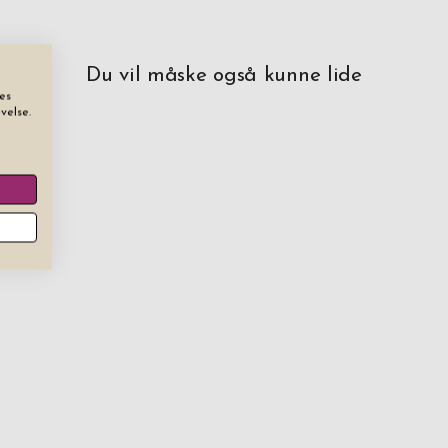
Du vil måske også kunne lide
es
velse.