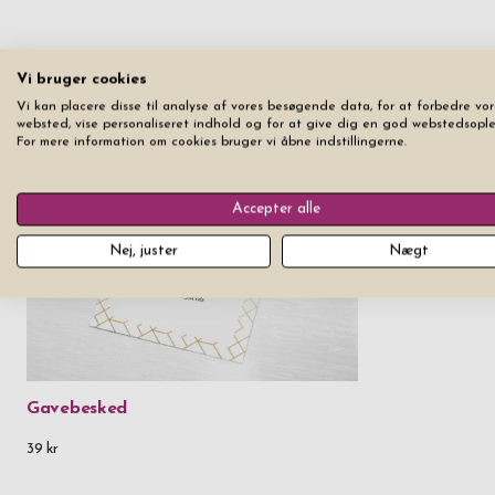
Vi bruger cookies
Vi kan placere disse til analyse af vores besøgende data, for at forbedre vor
websted, vise personaliseret indhold og for at give dig en god webstedsople
For mere information om cookies bruger vi åbne indstillingerne.
Accepter alle
Nej, juster
Nægt
Gavebesked
39 kr