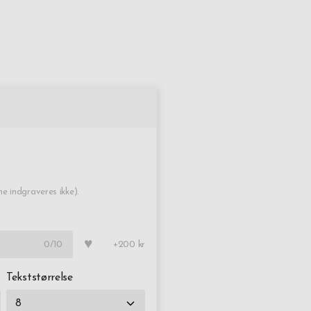
dsat, unik og praktisk gave. Altid hurtig levering, bestil i dag.
 indgraveres ikke).
♥
0
/10
+200 kr
Tekststørrelse