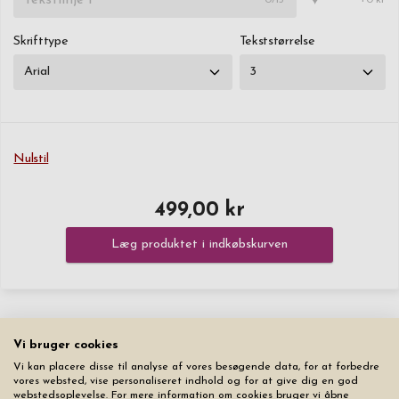
♥
Skrifttype
Tekststørrelse
Nulstil
499,00 kr
Læg produktet i indkøbskurven
Vi bruger cookies
Vi kan placere disse til analyse af vores besøgende data, for at forbedre
Du vil måske også kunne lide
vores websted, vise personaliseret indhold og for at give dig en god
webstedsoplevelse. For mere information om cookies bruger vi åbne