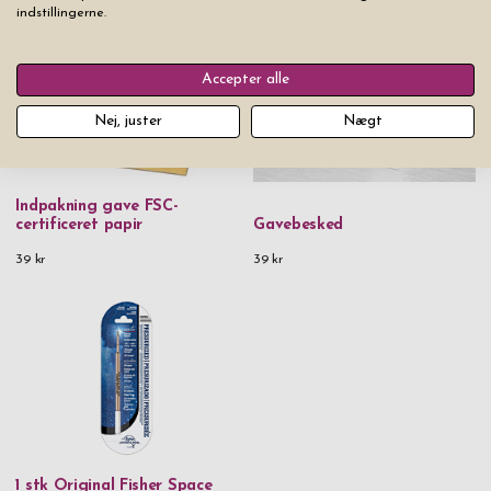
indstillingerne.
Accepter alle
Nej, juster
Nægt
Indpakning gave FSC-
certificeret papir
Gavebesked
39 kr
39 kr
1 stk Original Fisher Space