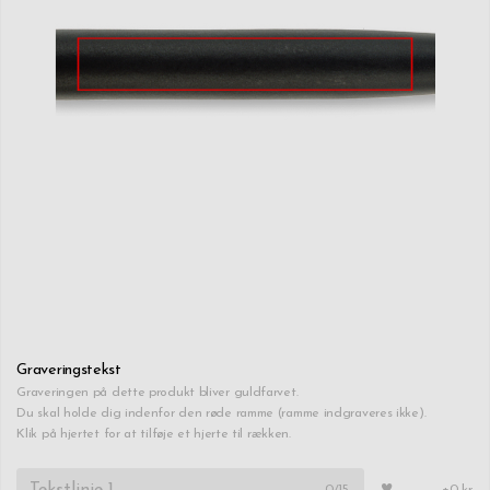
Graveringstekst
Graveringen på dette produkt bliver guldfarvet.
Du skal holde dig indenfor den røde ramme (ramme indgraveres ikke).
Klik på hjertet for at tilføje et hjerte til rækken.
0
/15
+0 kr