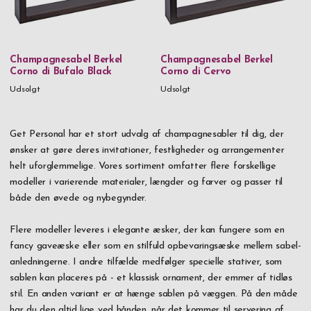
Champagnesabel Berkel
Champagnesabel Berkel
Corno di Bufalo Black
Corno di Cervo
Udsolgt
Udsolgt
Get Personal har et stort udvalg af champagnesabler til dig, der
ønsker at gøre deres invitationer, festligheder og arrangementer
helt uforglemmelige. Vores sortiment omfatter flere forskellige
modeller i varierende materialer, længder og farver og passer til
både den øvede og nybegynder.
Flere modeller leveres i elegante æsker, der kan fungere som en
fancy gaveæske eller som en stilfuld opbevaringsæske mellem sabel-
anledningerne. I andre tilfælde medfølger specielle stativer, som
sablen kan placeres på - et klassisk ornament, der emmer af tidløs
stil. En anden variant er at hænge sablen på væggen. På den måde
har du den altid lige ved hånden, når det kommer til servering af