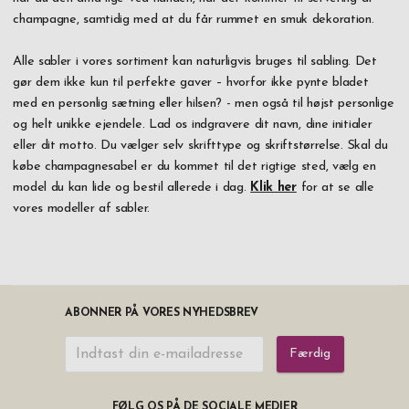
champagne, samtidig med at du får rummet en smuk dekoration.
Alle sabler i vores sortiment kan naturligvis bruges til sabling. Det
gør dem ikke kun til perfekte gaver – hvorfor ikke pynte bladet
med en personlig sætning eller hilsen? - men også til højst personlige
og helt unikke ejendele. Lad os indgravere dit navn, dine initialer
eller dit motto. Du vælger selv skrifttype og skriftstørrelse. Skal du
købe champagnesabel er du kommet til det rigtige sted, vælg en
model du kan lide og bestil allerede i dag.
Klik her
for at se alle
vores modeller af sabler.
ABONNER PÅ VORES NYHEDSBREV
Færdig
FØLG OS PÅ DE SOCIALE MEDIER