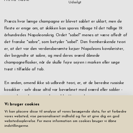
Pris fra
1.499 kr
Udsolgt
Præcis hvor længe champagne er blevet sablet er uklart, men de
fleste er enige om, at skikken kan spores tilbage til det tidlige 19.
århundredes Napoleonskrig. Ordet "sabel" menes at være afledt af
det franske "sabre", som betyder "sabel". Den fremherskende teori
er, at det var den verdensberømte kejser Napoleons kavalerister,
der begyndte at sabre, og med deres sværd åbnede
champagneflasker, når de skulle fejre sejren i marken eller søge
trøst i tilfælde af tab.
En anden, omend ikke så udbredt teori, er, at de beredne russiske
kosakker - selv disse altid var bevæbnet med sværd eller sabler -
startede traditionen med at sable. Uanset de præcise
omstændigheder omkring, hvordan skikken opstod, er de fleste enige
Vi bruger cookies
om, at oprindelsen er militær, og at traditionen kan dateres til de
Vi kan placere disse til analyse af vores besøgende data, for at forbedre
vores websted, vise personaliseret indhold og for at give dig en god
første årtier af det 19. århundrede.
webstedsoplevelse. For mere information om cookies bruger vi åbne
indstillingerne.