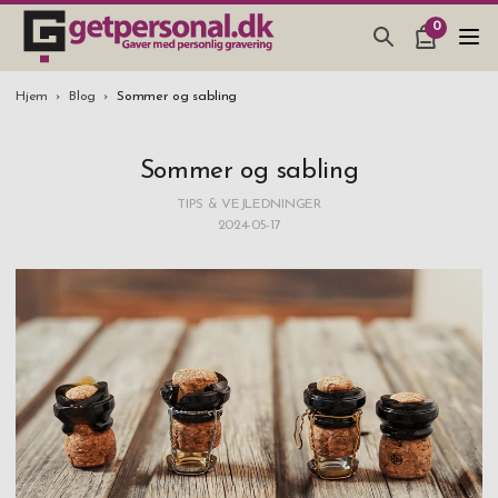
0
GAVEARTIKLAR & TING
Hjem
Blog
Sommer og sabling
BAR, GLAS & KØKKEN
Sommer og sabling
SMYKKER & ACCESSORIES
TIPS & VEJLEDNINGER
GAVEIDEER
2024-05-17
BRYLLUPSGAVE 2026
STUDENTERGAVE 2026