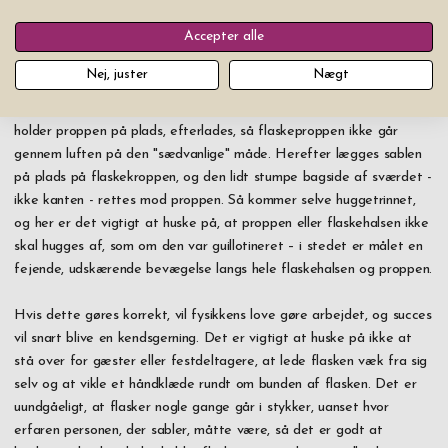
Hvordan sabler man så?
Accepter alle
Nej, juster
Nægt
I første omgang fjernes folien omkring proppen og halsen, så sablen
kan være frit fri og bevægelsen kan gennemføres. Grimen, der
holder proppen på plads, efterlades, så flaskeproppen ikke går
gennem luften på den "sædvanlige" måde. Herefter lægges sablen
på plads på flaskekroppen, og den lidt stumpe bagside af sværdet -
ikke kanten - rettes mod proppen. Så kommer selve huggetrinnet,
og her er det vigtigt at huske på, at proppen eller flaskehalsen ikke
skal hugges af, som om den var guillotineret – i stedet er målet en
fejende, udskærende bevægelse langs hele flaskehalsen og proppen.
Hvis dette gøres korrekt, vil fysikkens love gøre arbejdet, og succes
vil snart blive en kendsgerning. Det er vigtigt at huske på ikke at
stå over for gæster eller festdeltagere, at lede flasken væk fra sig
selv og at vikle et håndklæde rundt om bunden af ​​flasken. Det er
uundgåeligt, at flasker nogle gange går i stykker, uanset hvor
erfaren personen, der sabler, måtte være, så det er godt at