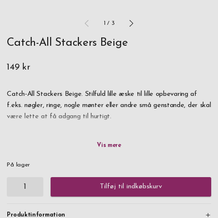
1
/
3
Catch-All Stackers Beige
149 kr
Catch-All Stackers Beige. Stilfuld lille æske til lille opbevaring af
f.eks. nøgler, ringe, nogle mønter eller andre små genstande, der skal
være lette at få adgang til hurtigt.
Kan matches pænt med andre produkter i Stackers beige serie.
Kan ikke graveres.
På lager
Tilføj til indkøbskurv
Produktinformation