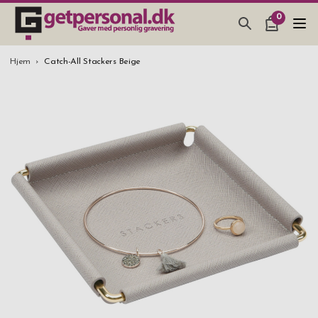
0
GAVEARTIKLAR & TING
Hjem
Catch-All Stackers Beige
BAR, GLAS & KØKKEN
SMYKKER & ACCESSORIES
GAVEIDEER
BRYLLUPSGAVE 2026
STUDENTERGAVE 2026