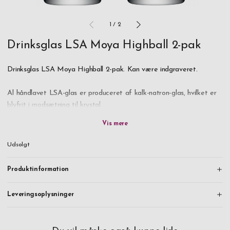
1
/
2
Drinksglas LSA Moya Highball 2-pak
Drinksglas LSA Moya Highball 2-pak. Kan være indgraveret.
Al håndlavet LSA-glas er produceret af kalk-natron-glas, hvilket er
blyfrit i modsætning til krystal.
Ingredienserne består primært af sand, natriumkarbonat og kalk. At
skabe den rette ”opskrift” og blande ingredienserne videnskabeligt i
Udsolgt
de rette forhold, er en svær opgave, men skal sikre, at det færdige
produkts tekstur, konsistens, farve og klarhed bliver som ønsket.
Produktinformation
Blandingen varmes op til flere hundrede grader Celsius i en
Leveringsoplysninger
gasopvarmet brændingsovn. Sommetider kan luftbobler blive fanget
i det smeltede glas under processen, og det er disse bobler, der af
og til kan ses i det færdige produkt – en almindelig og kærkommen