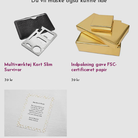
Du vil måske også kunne lide
del af processen bag håndlavet, mundblæst glas.
Multiværktøj Kort Slim
Indpakning gave FSC-
Survivor
certificeret papir
39 kr
39 kr