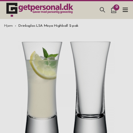
0
GAVEARTIKLAR & TING
Hjem
Drinksglas LSA Moya Highball 2-pak
BAR, GLAS & KØKKEN
SMYKKER & ACCESSORIES
GAVEIDEER
BRYLLUPSGAVE 2026
STUDENTERGAVE 2026