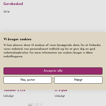
Gavebesked
39 kr
Fra det samme produktsortiment
Vi bruger cookies
Vi kan placere disse til analyse af vores besøgende data, for at forbedre
vores websted, vise personaliseret indhold og for at give dig en god
webstedsoplevelse. For mere information om cookies bruger vi åbne
indstillingerne.
Accepter alle
Nej, juster
Nægt
Whiskyglas LSA Moya
Champagneglas LSA Moya 17
Tumbler 2 stk
cl 2-pak
Udsolgt
Udsolgt