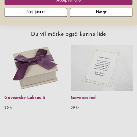
Accepter alle
Nej, juster
Nægt
Du vil måske også kunne lide
Gaveæske Luksus S
Gavebesked
29 kr
39 kr