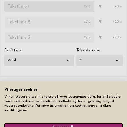
♥
0
/12
+0 kr
♥
0
/12
+20 kr
♥
0
/12
+20 kr
Skrifttype
Tekststørrelse
Nulstil
Vi bruger cookies
Vi kan placere disse til analyse af vores besøgende data, for at forbedre
vores websted, vise personaliseret indhold og for at give dig en god
369,00 kr
webstedsoplevelse. For mere information om cookies bruger vi åbne
indstillingerne.
Læg produktet i indkøbskurven