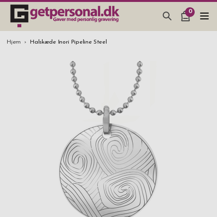
0
GAVEARTIKLAR & TING
Hjem
Halskæde Inori Pipeline Steel
BAR, GLAS & KØKKEN
SMYKKER & ACCESSORIES
GAVEIDEER
BRYLLUPSGAVE 2026
STUDENTERGAVE 2026