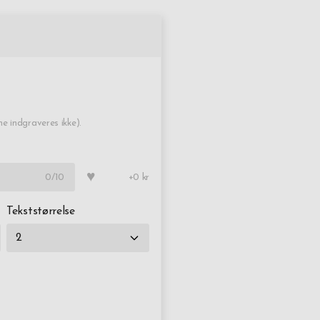
 indgraveres ikke).
♥
0
/10
+0 kr
Tekststørrelse