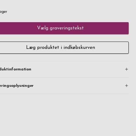
ager
Vælg graveringstekst
Læg produktet i indkøbskurven
duktinformation
eringsoplysninger