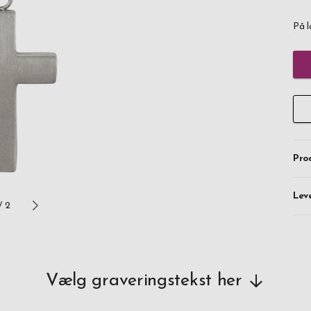
På l
Pro
Lev
/
2
Vælg graveringstekst her