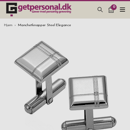
0
GAVEARTIKLAR & TING
Hjem
Manchetknapper Steel Elegance
BAR, GLAS & KØKKEN
SMYKKER & ACCESSORIES
GAVEIDEER
BRYLLUPSGAVE 2026
STUDENTERGAVE 2026