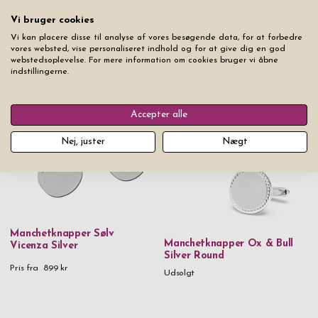
Vi bruger cookies
Vi kan placere disse til analyse af vores besøgende data, for at forbedre
vores websted, vise personaliseret indhold og for at give dig en god
Manchetknapper Milano
Manchetknapper Milano
webstedsoplevelse. For mere information om cookies bruger vi åbne
Silver Square
Silver Rectangle
indstillingerne.
Pris fra
599 kr
Pris fra
599 kr
Accepter alle
Nej, juster
Nægt
Manchetknapper Sølv
Manchetknapper Ox & Bull
Vicenza Silver
Silver Round
Pris fra
899 kr
Udsolgt