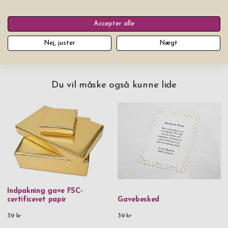
Læg produktet i indkøbskurven
Accepter alle
Nej, juster
Nægt
Du vil måske også kunne lide
Indpakning gave FSC-
certificeret papir
Gavebesked
39 kr
39 kr