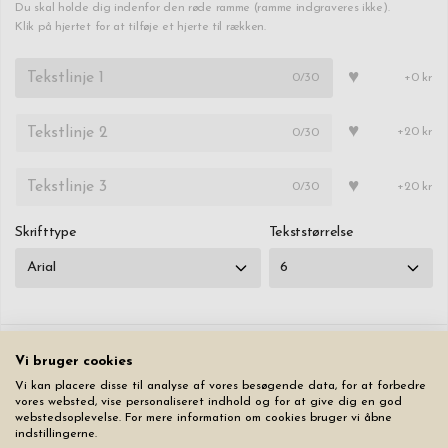
Du skal holde dig indenfor den røde ramme (ramme indgraveres ikke).
Klik på hjertet for at tilføje et hjerte til rækken.
♥
0
/30
+0 kr
♥
0
/30
+20 kr
♥
0
/30
+20 kr
Skrifttype
Tekststørrelse
Vi bruger cookies
Nulstil alle faner
Vi kan placere disse til analyse af vores besøgende data, for at forbedre
vores websted, vise personaliseret indhold og for at give dig en god
webstedsoplevelse. For mere information om cookies bruger vi åbne
299,00 kr
indstillingerne.