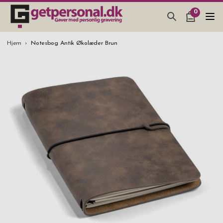
0
GAVEARTIKLAR & TING
Hjem
Notesbog Antik Økolæder Brun
BAR, GLAS & KØKKEN
SMYKKER & ACCESSORIES
GAVEIDEER
BRYLLUPSGAVE 2026
STUDENTERGAVE 2026