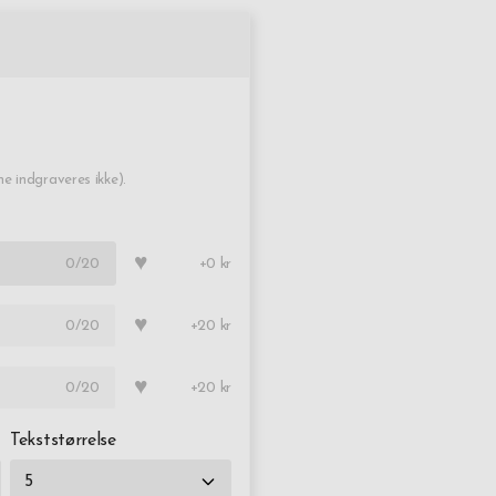
 indgraveres ikke).
♥
0
/20
+0 kr
♥
0
/20
+20 kr
♥
0
/20
+20 kr
Tekststørrelse