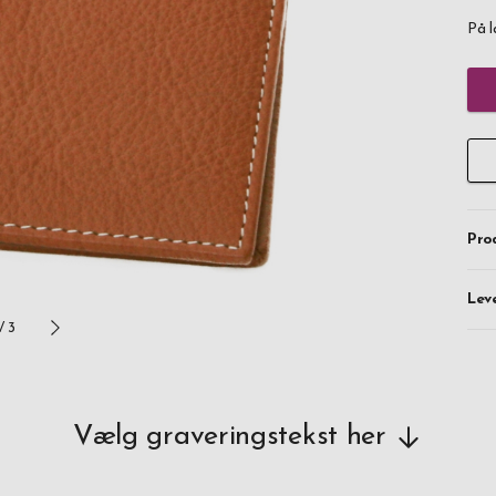
På l
Pro
Lev
/
3
Vælg graveringstekst her