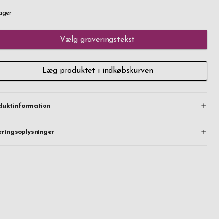
ager
Vælg graveringstekst
Læg produktet i indkøbskurven
duktinformation
eringsoplysninger