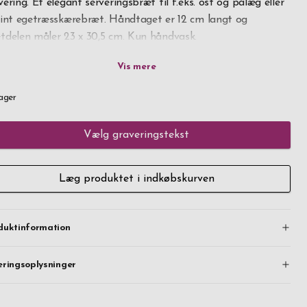
vering. Et elegant serveringsbræt til f.eks. ost og pålæg eller
fint egetræsskærebræt. Håndtaget er 12 cm langt og
tdelen måler 23 x 30,5 cm. Kun håndvask.
 din egen graveringstekst bliver dette en sjov, praktisk og
dsat gave. Hurtig levering, bestil i dag.
ager
Vælg graveringstekst
Læg produktet i indkøbskurven
duktinformation
eringsoplysninger