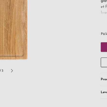
gra
et 
bræ
Med
vær
På l
/
3
Pro
Lev