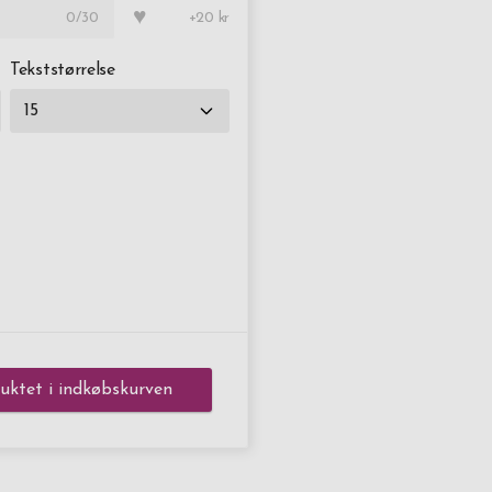
♥
0
/30
+20 kr
Tekststørrelse
ktet i indkøbskurven