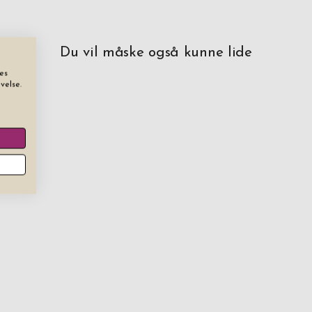
Du vil måske også kunne lide
es
velse.