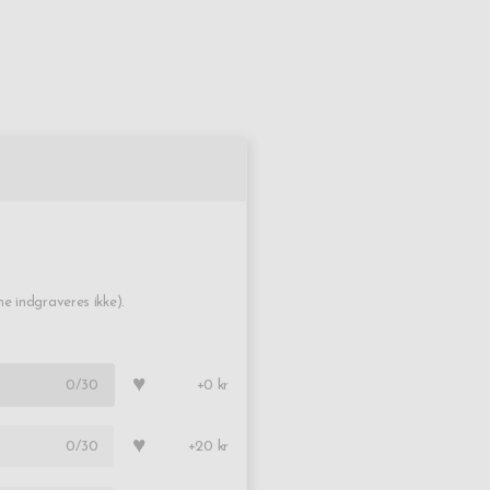
 indgraveres ikke).
♥
0
/30
+0 kr
♥
0
/30
+20 kr