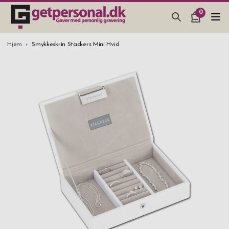
0
GAVEARTIKLAR & TING
Hjem
Smykkeskrin Stackers Mini Hvid
BAR, GLAS & KØKKEN
SMYKKER & ACCESSORIES
GAVEIDEER
BRYLLUPSGAVE 2026
STUDENTERGAVE 2026