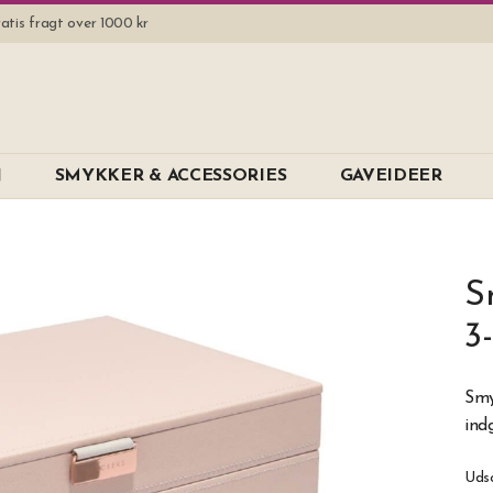
atis fragt over 1000 kr
N
SMYKKER & ACCESSORIES
GAVEIDEER
S
3
Smy
ind
Uds