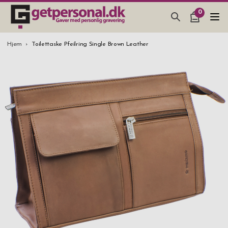
0
GAVEARTIKLAR & TING
Hjem
Toilettaske Pfeilring Single Brown Leather
BAR, GLAS & KØKKEN
SMYKKER & ACCESSORIES
GAVEIDEER
BRYLLUPSGAVE 2026
STUDENTERGAVE 2026