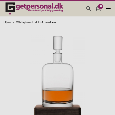
0
GAVEARTIKLAR & TING
Hjem
Whiskykaraffel LSA Renfrew
BAR, GLAS & KØKKEN
SMYKKER & ACCESSORIES
GAVEIDEER
BRYLLUPSGAVE 2026
STUDENTERGAVE 2026