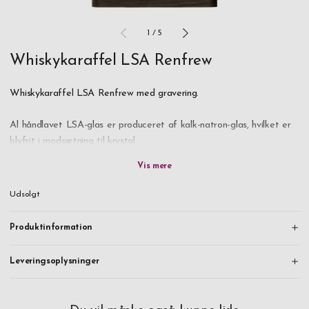
1
/
5
Whiskykaraffel LSA Renfrew
Whiskykaraffel LSA Renfrew med gravering.
Al håndlavet LSA-glas er produceret af kalk-natron-glas, hvilket er
blyfrit i modsætning til krystal.
Ingredienserne består primært af sand, natriumkarbonat og kalk. At
skabe den rette ”opskrift” og blande ingredienserne videnskabeligt i
Udsolgt
de rette forhold, er en svær opgave, men skal sikre, at det færdige
produkts tekstur, konsistens, farve og klarhed bliver som ønsket.
Produktinformation
Blandingen varmes op til flere hundrede grader Celsius i en
Leveringsoplysninger
gasopvarmet brændingsovn. Sommetider kan luftbobler blive fanget
i det smeltede glas under processen, og det er disse bobler, der af
og til kan ses i det færdige produkt – en almindelig og kærkommen