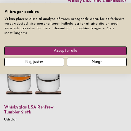
Whisky LSA Islay Connoisseur
Whiskykaraffel & Whiskyglas
Sæt
Nachtmann Sculpture
Vi bruger cookies
Pris fra
5.149 kr
Udsolgt
Vi kan placere disse til analyse af vores besøgende data, for at forbedre
vores websted, vise personaliseret indhold og for at give dig en god
webstedsoplevelse. For mere information om cookies bruger vi åbne
indstillingerne.
Fra det samme produktsortiment
Accepter alle
Nej, juster
Nægt
Whiskyglas LSA Renfrew
Tumbler 2 stk
Udsolgt