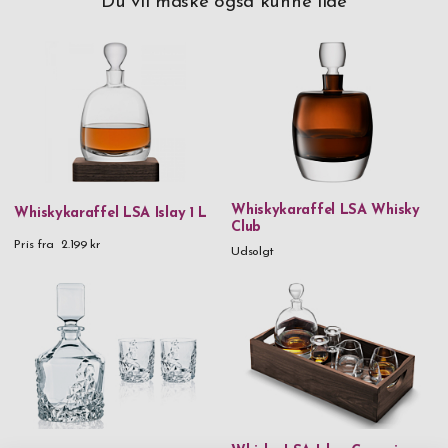
Du vil måske også kunne lide
del af processen bag håndlavet, mundblæst glas.
Whiskykaraffel LSA Whisky
Whiskykaraffel LSA Islay 1 L
Club
Pris fra
2.199 kr
Udsolgt