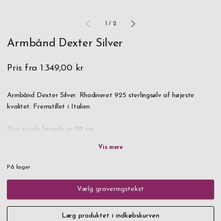
1
/
2
Armbånd Dexter Silver
Pris fra
1.349,00 kr
Armbånd Dexter Silver. Rhodineret 925 sterlingsølv af højeste
kvalitet. Fremstillet i Italien.
Den totale længde er 22 cm.
Leveres i gaveæske "Standard A".
På lager
OBS! Inden du bestiller et armbånd med gravering, bør du læse
vores
størrelsesguide
.
Vælg graveringstekst
Dette armbånd kan til enhver tid afkortes, tjek vores
guide
.
Læg produktet i indkøbskurven