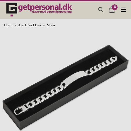
0
GAVEARTIKLAR & TING
Hjem
Armbånd Dexter Silver
BAR, GLAS & KØKKEN
SMYKKER & ACCESSORIES
GAVEIDEER
BRYLLUPSGAVE 2026
STUDENTERGAVE 2026