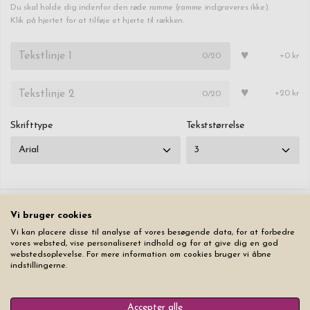
Du skal holde dig indenfor den røde ramme (ramme indgraveres ikke).
Klik på hjertet for at tilføje et hjerte til rækken.
♥
0
/20
+0 kr
♥
0
/20
+20 kr
Skrifttype
Tekststørrelse
Vi bruger cookies
Nulstil alle faner
Vi kan placere disse til analyse af vores besøgende data, for at forbedre
vores websted, vise personaliseret indhold og for at give dig en god
1.349,00 kr
webstedsoplevelse. For mere information om cookies bruger vi åbne
indstillingerne.
Læg produktet i indkøbskurven
Accepter alle