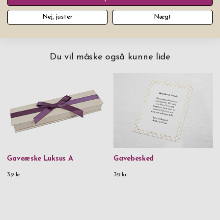
Nej, juster
Nægt
Du vil måske også kunne lide
Gaveæske Luksus A
Gavebesked
39 kr
39 kr