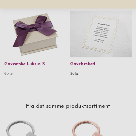
Du vil måske også kunne lide
Gaveæske Luksus S
Gavebesked
29 kr
39 kr
Fra det samme produktsortiment