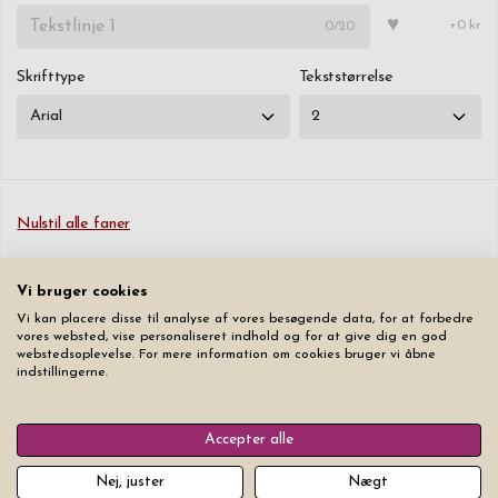
♥
0
/20
+0 kr
Skrifttype
Tekststørrelse
Nulstil alle faner
199,00 kr
Vi bruger cookies
Vi kan placere disse til analyse af vores besøgende data, for at forbedre
Læg produktet i indkøbskurven
vores websted, vise personaliseret indhold og for at give dig en god
webstedsoplevelse. For mere information om cookies bruger vi åbne
indstillingerne.
Accepter alle
Nej, juster
Nægt