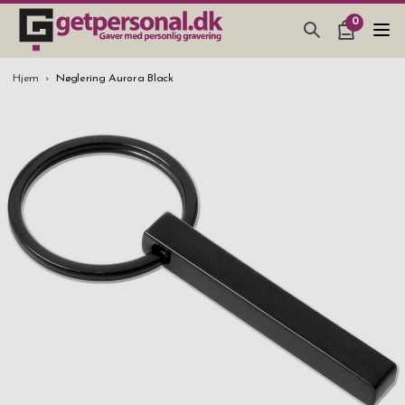
0
GAVEARTIKLAR & TING
Hjem
Nøglering Aurora Black
BAR, GLAS & KØKKEN
SMYKKER & ACCESSORIES
GAVEIDEER
BRYLLUPSGAVE 2026
STUDENTERGAVE 2026