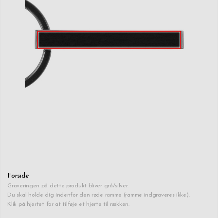
Forside
Graveringen på dette produkt bliver grå/silver.
Du skal holde dig indenfor den røde ramme (ramme indgraveres ikke).
Klik på hjertet for at tilføje et hjerte til rækken.